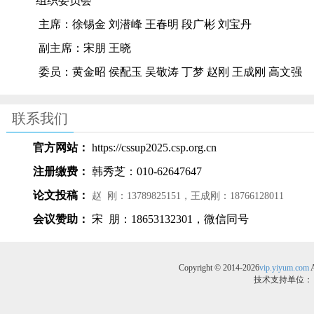
组织委员会
主席：徐锡金 刘潜峰 王春明 段广彬 刘宝丹
副主席：
宋朋
王晓
委员：
黄金昭
侯配玉
吴敬涛
丁梦
赵刚
王成刚 高文强
联系我们
官方网站：
https://cssup2025.csp.org.cn
注册缴费：
韩秀芝：
010-62647647
论文投稿：
赵
刚：
13789825151
，王成刚：
18766128011
会议赞助：
宋
朋：
18653132301
，微信同号
Copyright © 2014-2026
vip.yiyum.com
 
技术支持单位：